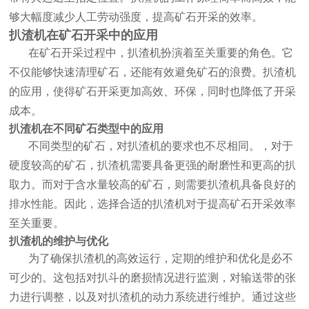
够大幅度减少人工劳动强度，提高矿石开采的效率。
扒渣机
在矿石开采中的应用
在矿石开采过程中，
扒渣机
扮演着至关重要的角色。它
不仅能够快速清理矿石，还能有效避免矿石的浪费。
扒渣机
的应用，使得矿石开采更加高效、环保，同时也降低了开采
成本。
扒渣机
在不同矿石类型中的应用
不同类型的矿石，对
扒渣机
的要求也不尽相同。，对于
硬度较高的矿石，
扒渣机
需要具备更强的耐磨性和更高的扒
取力。而对于含水量较高的矿石，则需要
扒渣机
具备良好的
排水性能。因此，选择合适的
扒渣机
对于提高矿石开采效率
至关重要。
扒渣机
的维护与优化
为了确保
扒渣机
的高效运行，定期的维护和优化是必不
可少的。这包括对扒斗的磨损情况进行监测，对输送带的张
力进行调整，以及对
扒渣机
的动力系统进行维护。通过这些